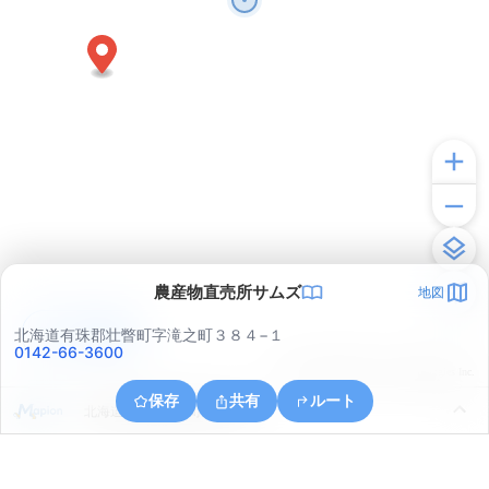
農産物直売所サムズ
地図
アプリで見る
北海道有珠郡壮瞥町字滝之町３８４−１
0142-66-3600
© ONE COMPATH © GeoTechnologies Inc.
保存
共有
ルート
北海道有珠郡壮瞥町字滝之町