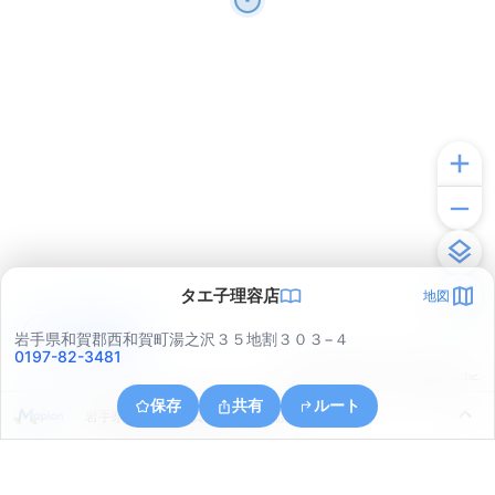
タエ子理容店
地図
アプリで見る
岩手県和賀郡西和賀町湯之沢３５地割３０３−４
0197-82-3481
© ONE COMPATH © GeoTechnologies Inc.
保存
共有
ルート
岩手県和賀郡西和賀町川尻４１地割