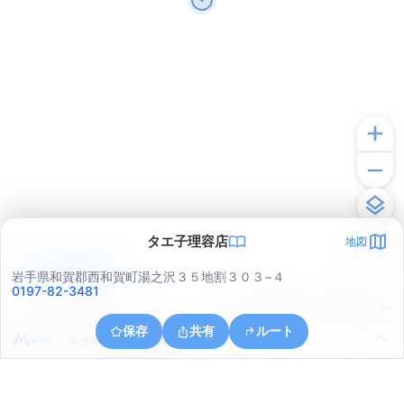
タエ子理容店
地図
アプリで見る
岩手県和賀郡西和賀町湯之沢３５地割３０３−４
0197-82-3481
© ONE COMPATH © GeoTechnologies Inc.
保存
共有
ルート
岩手県和賀郡西和賀町上野々３８地割