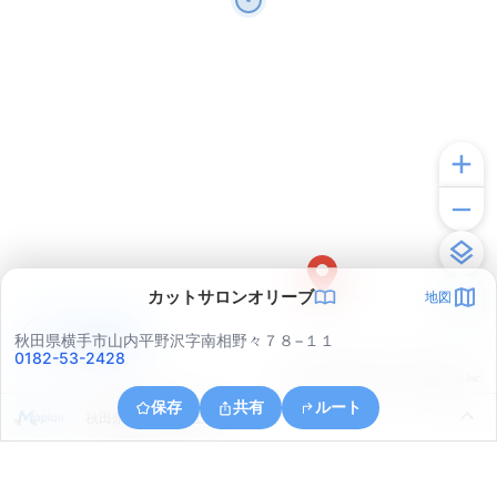
カットサロンオリーブ
地図
アプリで見る
秋田県横手市山内平野沢字南相野々７８−１１
0182-53-2428
© ONE COMPATH © GeoTechnologies Inc.
保存
共有
ルート
秋田県横手市山内土渕