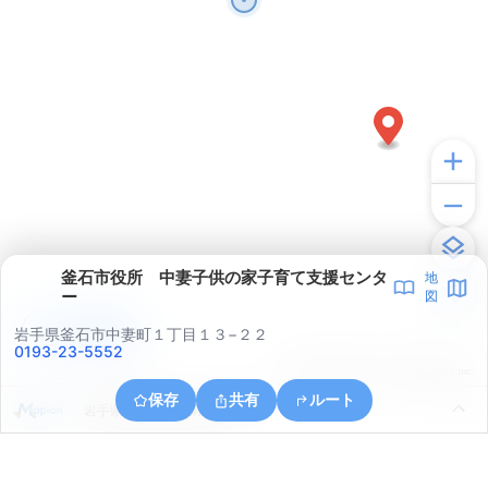
釜石市役所 中妻子供の家子育て支援センタ
地
ー
図
アプリで見る
岩手県釜石市中妻町１丁目１３−２２
0193-23-5552
© ONE COMPATH © GeoTechnologies Inc.
保存
共有
ルート
岩手県釜石市釜石第９地割