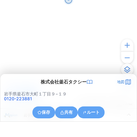
株式会社釜石タクシー
地図
アプリで見る
岩手県釜石市大町１丁目９−１９
0120-223881
© ONE COMPATH © GeoTechnologies Inc.
保存
共有
ルート
岩手県釜石市釜石第１地割