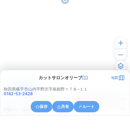
カットサロンオリーブ
地図
アプリで見る
秋田県横手市山内平野沢字南相野々７８−１１
0182-53-2428
© ONE COMPATH © GeoTechnologies Inc.
保存
共有
ルート
秋田県横手市山内筏