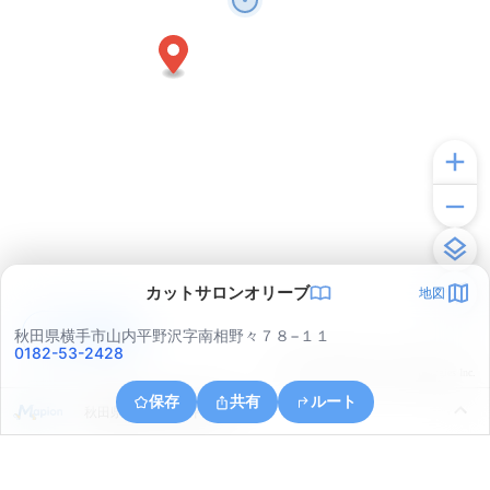
カットサロンオリーブ
地図
アプリで見る
秋田県横手市山内平野沢字南相野々７８−１１
0182-53-2428
© ONE COMPATH © GeoTechnologies Inc.
保存
共有
ルート
秋田県横手市山内平野沢