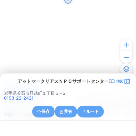
アットマークリアスＮＰＯサポートセンター
地図
アプリで見る
岩手県釜石市只越町１丁目３−２
0193-22-2421
© ONE COMPATH © GeoTechnologies Inc.
保存
共有
ルート
岩手県釜石市釜石第１６地割