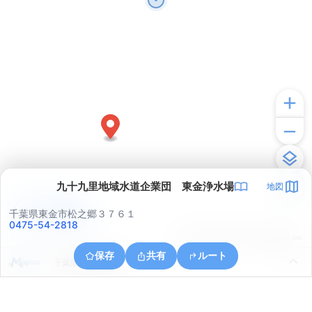
九十九里地域水道企業団 東金浄水場
地図
アプリで見る
千葉県東金市松之郷３７６１
0475-54-2818
© ONE COMPATH © GeoTechnologies Inc.
保存
共有
ルート
千葉県東金市酒蔵