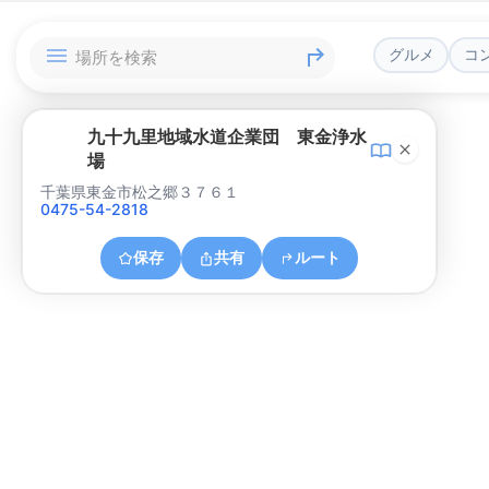
グルメ
コ
九十九里地域水道企業団 東金浄水
場
千葉県東金市松之郷３７６１
0475-54-2818
保存
共有
ルート