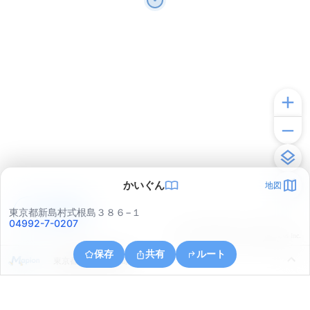
かいぐん
地図
アプリで見る
東京都新島村式根島３８６−１
04992-7-0207
© ONE COMPATH © GeoTechnologies Inc.
保存
共有
ルート
東京都新島村式根島