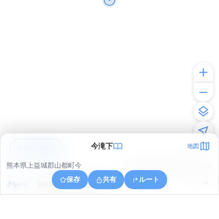
今滝下
地図
アプリで見る
熊本県上益城郡山都町今
© ONE COMPATH © GeoTechnologies Inc.
保存
共有
ルート
熊本県上益城郡山都町米迫