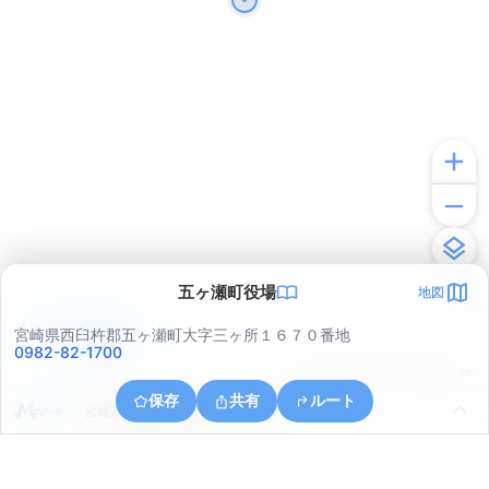
五ヶ瀬町役場
地図
アプリで見る
宮崎県西臼杵郡五ヶ瀬町大字三ヶ所１６７０番地
0982-82-1700
© ONE COMPATH © GeoTechnologies Inc.
保存
共有
ルート
宮崎県西臼杵郡五ヶ瀬町大字三ヶ所