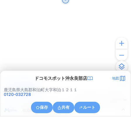
ドコモスポット沖永良部店
地図
アプリで見る
鹿児島県大島郡和泊町大字和泊１２１１
0120-032728
© ONE COMPATH © GeoTechnologies Inc.
保存
共有
ルート
鹿児島県大島郡和泊町玉城