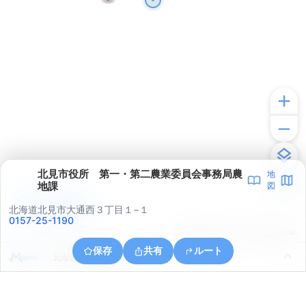
北見市役所 第一・第二農業委員会事務局農
地
地課
図
アプリで見る
北海道北見市大通西３丁目１−１
0157-25-1190
© ONE COMPATH © GeoTechnologies Inc.
保存
共有
ルート
北海道北見市清月町