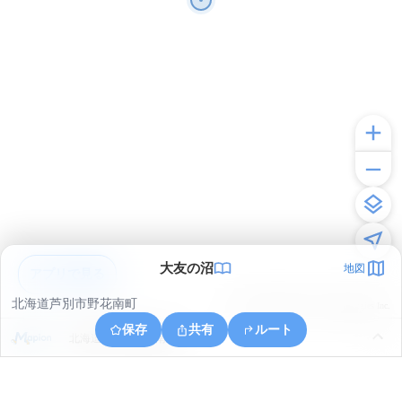
大友の沼
地図
アプリで見る
北海道芦別市野花南町
© ONE COMPATH © GeoTechnologies Inc.
保存
共有
ルート
北海道芦別市野花南町