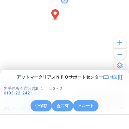
アットマークリアスＮＰＯサポートセンター
地図
アプリで見る
岩手県釜石市只越町１丁目３−２
0193-22-2421
© ONE COMPATH © GeoTechnologies Inc.
保存
共有
ルート
岩手県釜石市釜石第３地割