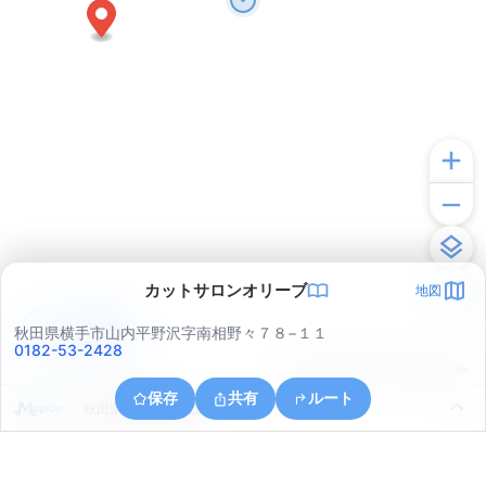
カットサロンオリーブ
地図
アプリで見る
秋田県横手市山内平野沢字南相野々７８−１１
0182-53-2428
© ONE COMPATH © GeoTechnologies Inc.
保存
共有
ルート
秋田県横手市山内筏