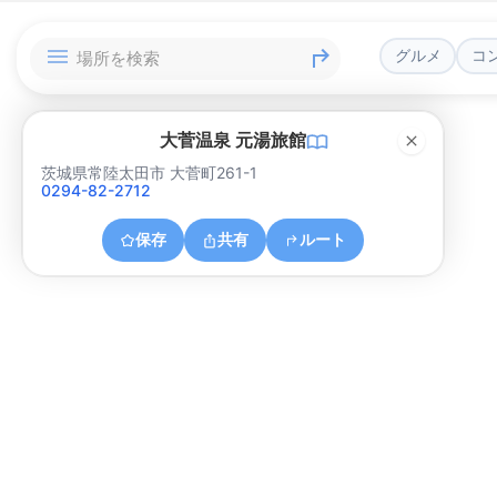
グルメ
コ
大菅温泉 元湯旅館
茨城県常陸太田市 大菅町261-1
0294-82-2712
保存
共有
ルート