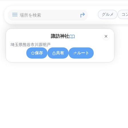
グルメ
コ
諏訪神社
埼玉県熊谷市川原明戸
保存
共有
ルート