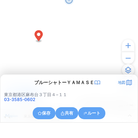
ブルーシャトーＹＡＭＡＳＥ
地図
アプリで見る
東京都港区麻布台３丁目４−１１
03-3585-0602
© ONE COMPATH © GeoTechnologies Inc.
保存
共有
ルート
東京都千代田区皇居外苑１