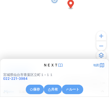
ＮＥＸＴ
地図
アプリで見る
宮城県仙台市青葉区立町１−１１
022-221-3984
© ONE COMPATH © GeoTechnologies Inc.
保存
共有
ルート
宮城県仙台市青葉区八幡４丁目６