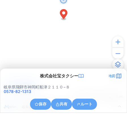
株式会社宝タクシー
地図
アプリで見る
岐阜県飛騨市神岡町船津２１１０−８
0578-82-1313
© ONE COMPATH © GeoTechnologies Inc.
保存
共有
ルート
岐阜県飛騨市神岡町鹿間