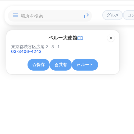
グルメ
コ
ペルー大使館
東京都渋谷区広尾２-３-１
03-3406-4243
保存
共有
ルート