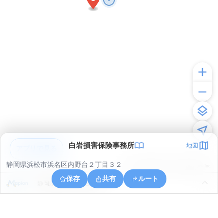
白岩損害保険事務所
地図
アプリで見る
静岡県浜松市浜名区内野台２丁目３２
© ONE COMPATH © GeoTechnologies Inc.
保存
共有
ルート
静岡県浜松市浜名区内野