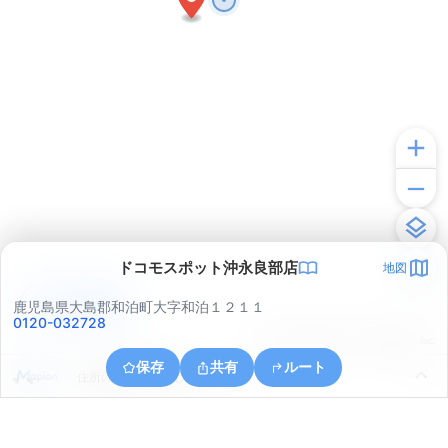
ドコモスポット沖永良部店
地図
アプリで見る
鹿児島県大島郡和泊町大字和泊１２１１
0120-032728
© ONE COMPATH © GeoTechnologies Inc.
保存
共有
ルート
住所の取得に失敗しました