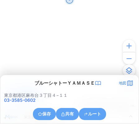
ブルーシャトーＹＡＭＡＳＥ
地図
アプリで見る
東京都港区麻布台３丁目４−１１
03-3585-0602
© ONE COMPATH © GeoTechnologies Inc.
保存
共有
ルート
東京都中央区晴海５丁目