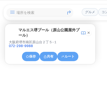
グルメ
コ
マルエス堺プール（原山公園屋外プ
ール）
大阪府堺市南区原山台２丁５-１
072-298-9988
保存
共有
ルート