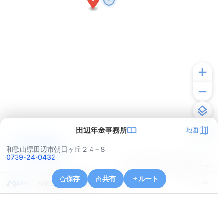
田辺年金事務所
地図
アプリで見る
和歌山県田辺市朝日ヶ丘２４−８
0739-24-0432
© ONE COMPATH © GeoTechnologies Inc.
保存
共有
ルート
和歌山県田辺市中万呂